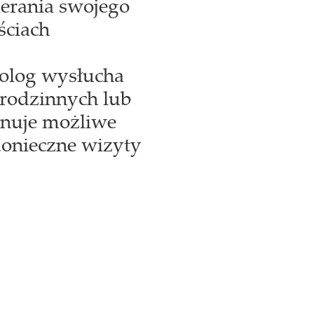
erania swojego
ściach
holog wysłucha
i rodzinnych lub
onuje możliwe
konieczne wizyty