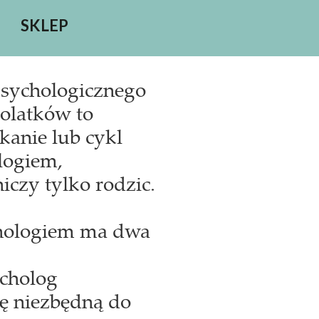
SKLEP
psychologicznego
tolatków to
kanie lub cykl
logiem,
iczy tylko rodzic.
chologiem ma dwa
ycholog
ę niezbędną do