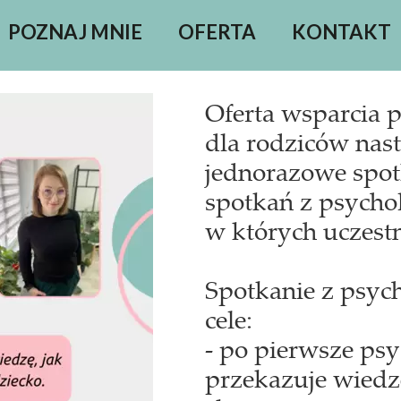
POZNAJ MNIE
OFERTA
KONTAKT
Oferta wsparcia 
dla rodziców nas
jednorazowe spot
spotkań z psycho
w których uczestn
Spotkanie z psy
cele:
- po pierwsze ps
przekazuje wiedz