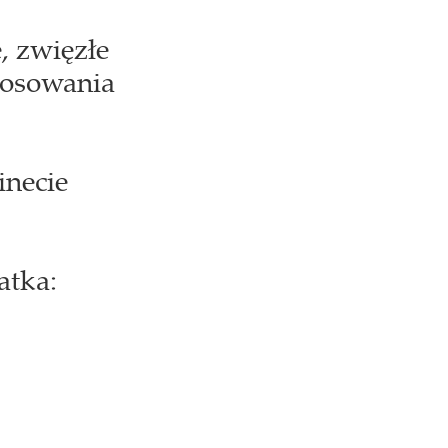
, zwięzłe
tosowania
inecie
atka: